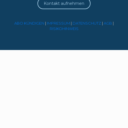
Kontakt aufnehmen
ABO KÜNDIGEN
|
IMPRESSUM
|
DATENSCHUTZ
|
AGB
|
RISIKOHINWEIS