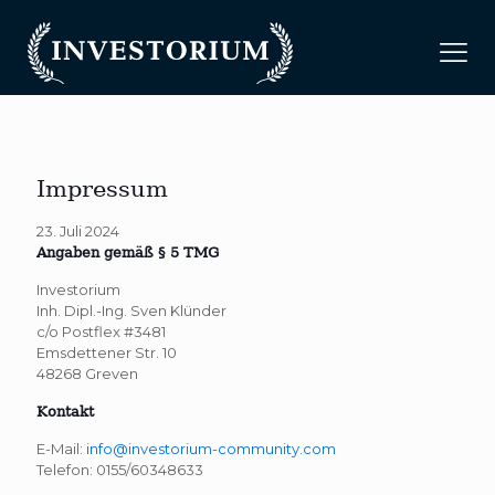
Impressum
23. Juli 2024
Angaben gemäß § 5 TMG
Investorium
Inh. Dipl.-Ing. Sven Klünder
c/o Postflex #3481
Emsdettener Str. 10
48268 Greven
Kontakt
E-Mail:
info@investorium-community.com
Telefon: 0155/60348633