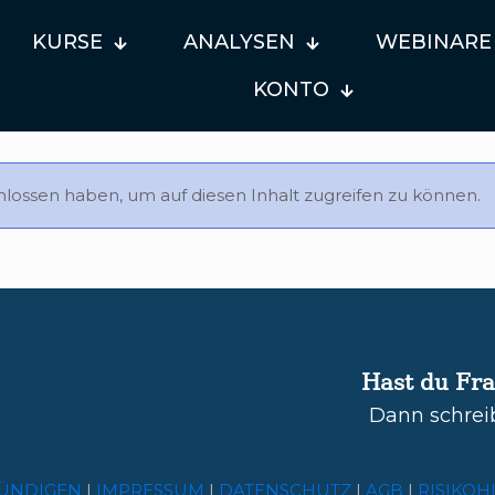
KURSE
ANALYSEN
WEBINARE
KONTO
lossen haben, um auf diesen Inhalt zugreifen zu können.
Hast du Fr
Dann schrei
ÜNDIGEN
|
IMPRESSUM
|
DATENSCHUTZ
|
AGB
|
RISIKOH