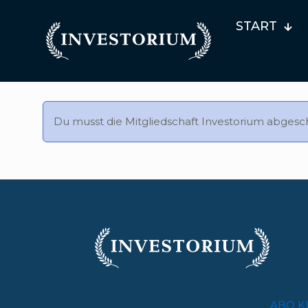
START
Du musst die Mitgliedschaft
Investorium
abgesch
ABO K