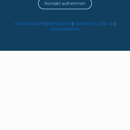
Kontakt aufnehmen
ABO KÜNDIGEN
|
IMPRESSUM
|
DATENSCHUTZ
|
AGB
|
RISIKOHINWEIS