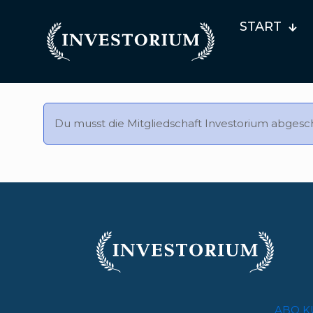
START
Du musst die Mitgliedschaft
Investorium
abgesch
ABO K