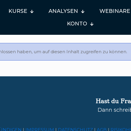
KURSE
ANALYSEN
WEBINARE
KONTO
lossen haben, um auf diesen Inhalt zugreifen zu können.
Hast du Fr
Dann schrei
ÜNDIGEN
|
IMPRESSUM
|
DATENSCHUTZ
|
AGB
|
RISIKOH