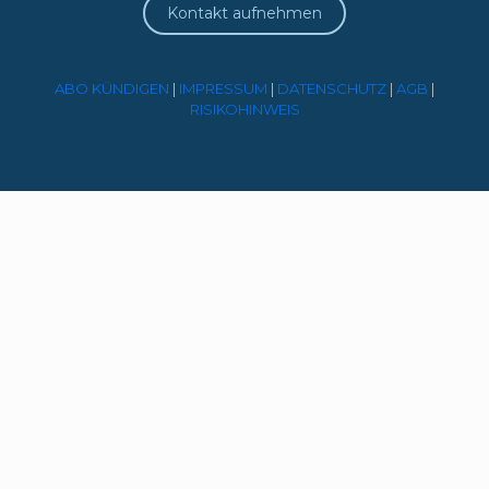
Kontakt aufnehmen
ABO KÜNDIGEN
|
IMPRESSUM
|
DATENSCHUTZ
|
AGB
|
RISIKOHINWEIS