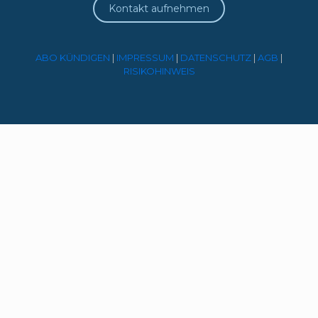
Kontakt aufnehmen
ABO KÜNDIGEN
|
IMPRESSUM
|
DATENSCHUTZ
|
AGB
|
RISIKOHINWEIS