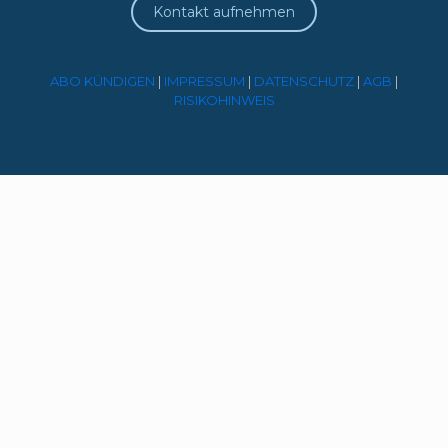
Kontakt aufnehmen
ABO KÜNDIGEN
|
IMPRESSUM
|
DATENSCHUTZ
|
AGB
|
RISIKOHINWEIS